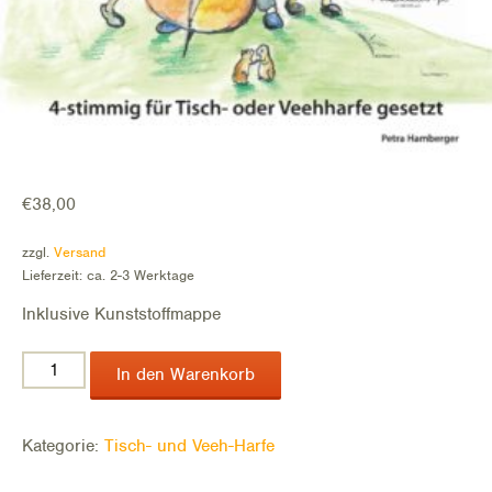
€
38,00
zzgl.
Versand
Lieferzeit: ca. 2-3 Werktage
Inklusive Kunststoffmappe
Wir
In den Warenkorb
wolln
heut
musizieren
Kategorie:
Tisch- und Veeh-Harfe
-
Tisch-