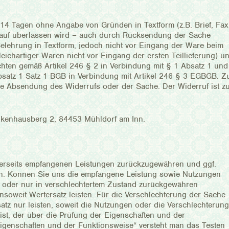
 14 Tagen ohne Angabe von Gründen in Textform (z.B. Brief, Fax
blauf überlassen wird – auch durch Rücksendung der Sache
 Belehrung in Textform, jedoch nicht vor Eingang der Ware beim
ichartiger Waren nicht vor Eingang der ersten Teillieferung) u
ichten gemäß Artikel 246 § 2 in Verbindung mit § 1 Absatz 1 und
atz 1 Satz 1 BGB in Verbindung mit Artikel 246 § 3 EGBGB. Z
ige Absendung des Widerrufs oder der Sache. Der Widerruf ist z
ankenhausberg 2, 84453 Mühldorf am Inn.
iderseits empfangenen Leistungen zurückzugewähren und ggf.
n. Können Sie uns die empfangene Leistung sowie Nutzungen
cht oder nur in verschlechtertem Zustand zurückgewähren
oweit Wertersatz leisten. Für die Verschlechterung der Sache
z nur leisten, soweit die Nutzungen oder die Verschlechterung
st, der über die Prüfung der Eigenschaften und der
igenschaften und der Funktionsweise“ versteht man das Testen