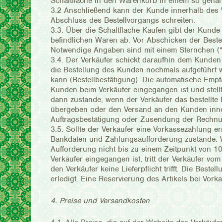
Schaltfläche in den Warenkorb in einem so gen
3.2 Anschließend kann der Kunde innerhalb des 
Abschluss des Bestellvorgangs schreiten.
3.3. Über die Schaltfläche Kaufen gibt der Kund
befindlichen Waren ab. Vor Abschicken der Beste
Notwendige Angaben sind mit einem Sternchen (*
3.4. Der Verkäufer schickt daraufhin dem Kunden
die Bestellung des Kunden nochmals aufgeführt 
kann (Bestellbestätigung). Die automatische Empf
Kunden beim Verkäufer eingegangen ist und stell
dann zustande, wenn der Verkäufer das bestellte
übergeben oder den Versand an den Kunden inner
Auftragsbestätigung oder Zusendung der Rechnun
3.5. Sollte der Verkäufer eine Vorkassezahlung er
Bankdaten und Zahlungsaufforderung zustande. We
Aufforderung nicht bis zu einem Zeitpunkt von 
Verkäufer eingegangen ist, tritt der Verkäufer vom
den Verkäufer keine Lieferpflicht trifft. Die Best
erledigt. Eine Reservierung des Artikels bei Vork
4. Preise und Versandkosten