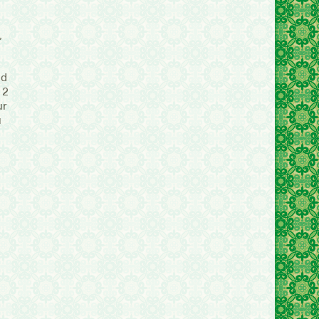
,
nd
 2
ur
u