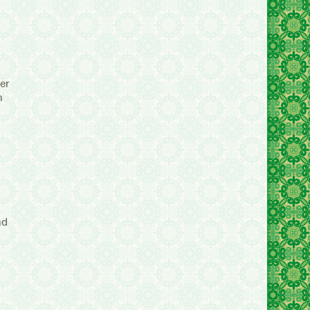
er
n
nd