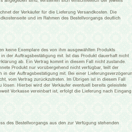
ers angegeben sind, verstehen sich einschließlich der jeweils
hnet der Verkäufer für die Lieferung Versandkosten. Die
dkostenseite und im Rahmen des Bestellvorgangs deutlich
den keine Exemplare des von ihm ausgewählten Produkts
 in der Auftragsbestätigung mit. Ist das Produkt dauerhaft nicht
rklärung ab. Ein Vertrag kommt in diesem Fall nicht zustande.
hnete Produkt nur vorübergehend nicht verfügbar, teilt der
 in der Auftragsbestätigung mit. Bei einer Lieferungsverzögeru
t, vom Vertrag zurückzutreten. Im Übrigen ist in diesem Fall
 lösen. Hierbei wird der Verkäufer eventuell bereits geleistete
eit Vorkasse vereinbart ist, erfolgt die Lieferung nach Eingang
ss des Bestellvorgangs aus den zur Verfügung stehenden