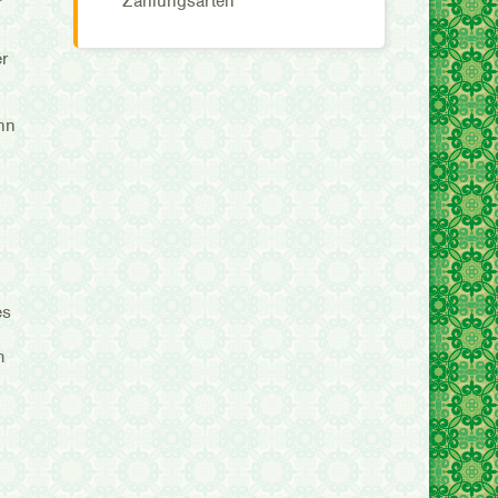
Zahlungsarten
er
nn
es
m