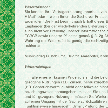
Widerrufsrecht
Sie können Ihre Vertragserklärung innerhalb von
E-Mail) oder – wenn Ihnen die Sache vor Frista
widerrufen. Die Frist beginnt nach Erhalt dieser
Empfänger (bei der wiederkehrenden Lieferung gle
auch nicht vor Erfüllung unserer Informationspfl
EGBGB sowie unserer Pflichten gemäß § 312g Abs
Wahrung der Widerrufsfrist genügt die rechtzeit
richten an:
Musikverlag Pusteblume, Brigitte Amasreiter, Kr
Widerrufsfolgen
Im Falle eines wirksamen Widerrufs sind die be
gezogene Nutzungen (z.B. Zinsen) herauszugebe
(z.B. Gebrauchsvorteile) nicht oder teilweise ni
beziehungsweise herausgeben, müssen Sie uns ins
und für gezogene Nutzungen müssen Sie Wertersat
auf einen Umgang mit der Sache zurückzuführen i
Funktionsweise hinausgeht. Unter „Prüfung der E