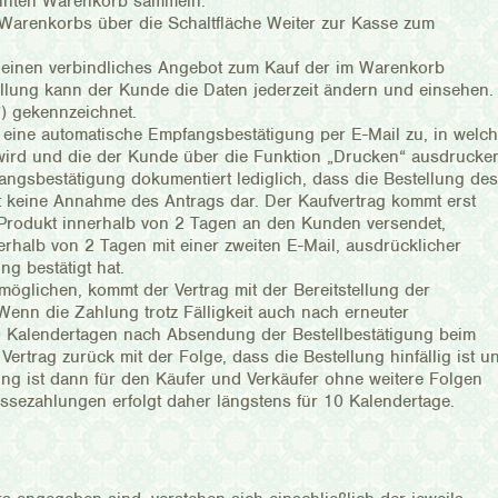
annten Warenkorb sammeln.
Warenkorbs über die Schaltfläche Weiter zur Kasse zum
e einen verbindliches Angebot zum Kauf der im Warenkorb
llung kann der Kunde die Daten jederzeit ändern und einsehen.
) gekennzeichnet.
 eine automatische Empfangsbestätigung per E-Mail zu, in welch
wird und die der Kunde über die Funktion „Drucken“ ausdrucke
angsbestätigung dokumentiert lediglich, dass die Bestellung des
t keine Annahme des Antrags dar. Der Kaufvertrag kommt erst
 Produkt innerhalb von 2 Tagen an den Kunden versendet,
halb von 2 Tagen mit einer zweiten E-Mail, ausdrücklicher
g bestätigt hat.
möglichen, kommt der Vertrag mit der Bereitstellung der
nn die Zahlung trotz Fälligkeit auch nach erneuter
10 Kalendertagen nach Absendung der Bestellbestätigung beim
 Vertrag zurück mit der Folge, dass die Bestellung hinfällig ist u
ellung ist dann für den Käufer und Verkäufer ohne weitere Folgen
assezahlungen erfolgt daher längstens für 10 Kalendertage.